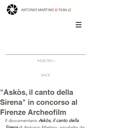
ANTONIO MARTINO
//
FILMs
//
INDIETRO |
BACK
"Askòs, il canto della
Sirena" in concorso al
Firenze Archeofilm
Il documentario 
Askòs, il canto della 
Sirena
 di Antonio Martino, prodotto da 