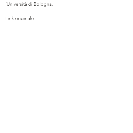
´Università di Bologna.
Link originale
http://www.arpae.it/dettaglio_evento.as
p?id=1037&idlivello=1336
Commenti
Scrivi un commento...