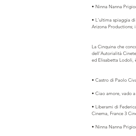
• Ninna Nanna Prigioni
• L'ultima spiaggia d
Arizona Productions; 
La Cinquina che conco
dell’Autorialità Cinet
ed Elisabetta Lodoli, 
• Castro di Paolo Civ
• Ciao amore, vado a
• Liberami di Federic
Cinema, France 3 Ci
• Ninna Nanna Prigioni