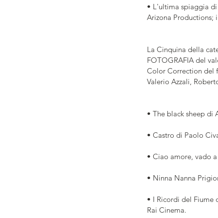
• L'ultima spiaggia d
Arizona Productions; 
La Cinquina della ca
FOTOGRAFIA del valore 
Color Correction del f
Valerio Azzali, Robert
• The black sheep di 
• Castro di Paolo Civ
• Ciao amore, vado a
• Ninna Nanna Prigioni
• I Ricordi del Fiume 
Rai Cinema.