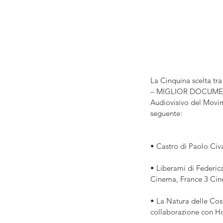
La Cinquina scelta tr
– MIGLIOR DOCUMENTA
Audiovisivo del Movime
seguente:
• Castro di Paolo Civ
• Liberami di Federic
Cinema, France 3 Ci
• La Natura delle Cose
collaborazione con Ho