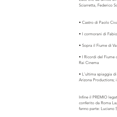
Sciarretta, Federico S
• Castro di Paolo Civ
• I cormorani di Fabio
• Sopra il Fiume di V
• I Ricordi del Fiume 
Rai Cinema
• L'ultima spiaggia d
Arizona Productions; 
Infine il PREMIO lega
conferito da Roma Laz
fanno parte: Luciano S