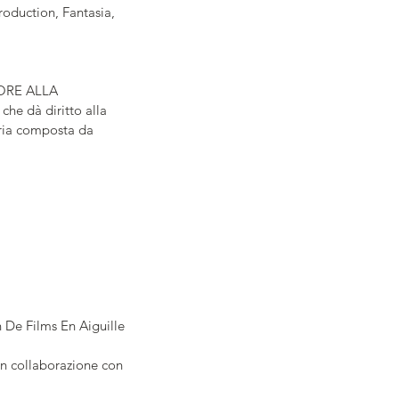
oduction, Fantasia, 
TORE ALLA 
he dà diritto alla 
uria composta da 
n De Films En Aiguille
in collaborazione con 