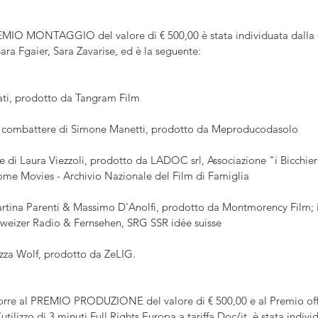
REMIO MONTAGGIO del valore di € 500,00 è stata individuata dalla
ra Fgaier, Sara Zavarise, ed è la seguente:
ati, prodotto da Tangram Film
 combattere di Simone Manetti, prodotto da Meproducodasolo
 di Laura Viezzoli, prodotto da LADOC srl, Associazione "i Bicchieri
me Movies - Archivio Nazionale del Film di Famiglia
Martina Parenti & Massimo D'Anolfi, prodotto da Montmorency Film; 
weizer Radio & Fernsehen, SRG SSR idée suisse
ozza Wolf, prodotto da ZeLIG.
rre al PREMIO PRODUZIONE del valore di € 500,00 e al Premio offe
’utilizzo di 3 minuti Full Rights Europa a tariffa Doc/it, è stata indiv