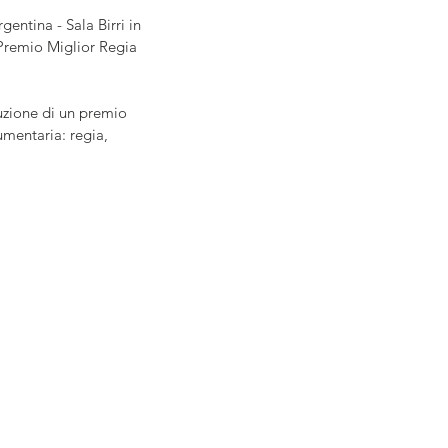
ntina - Sala Birri in 
 Premio Miglior Regia 
uzione di un premio 
mentaria: regia, 