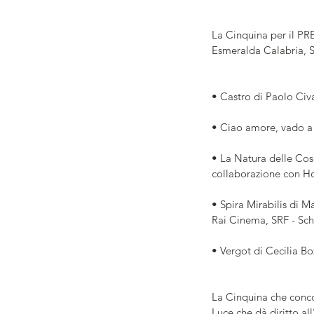
La Cinquina per il P
Esmeralda Calabria, Sa
• Castro di Paolo Civ
• Ciao amore, vado a
• La Natura delle Cose
collaborazione con Ho
• Spira Mirabilis di 
Rai Cinema, SRF - Sch
• Vergot di Cecilia B
La Cinquina che conco
Luce che dà diritto all