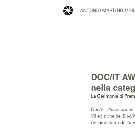
ANTONIO MARTINO
//
FI
DOC/IT AWA
nella categ
La Cerimonia di Premi
Doc/it – Associazione 
VII edizione del Doc/i
documentario dell’ann