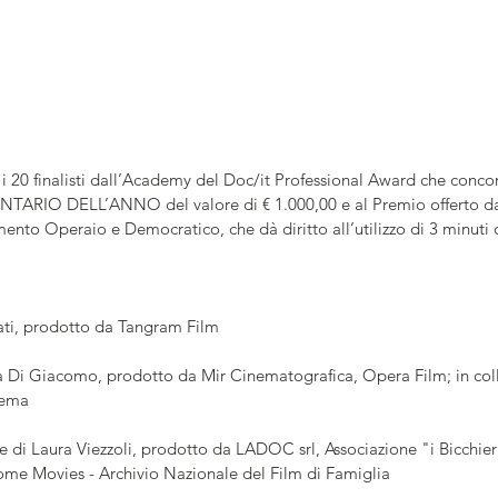
a i 20 finalisti dall’Academy del Doc/it Professional Award che con
RIO DELL’ANNO del valore di € 1.000,00 e al Premio offerto d
nto Operaio e Democratico, che dà diritto all’utilizzo di 3 minuti di
ati, prodotto da Tangram Film
a Di Giacomo, prodotto da Mir Cinematografica, Opera Film; in col
nema
 di Laura Viezzoli, prodotto da LADOC srl, Associazione "i Bicchieri
me Movies - Archivio Nazionale del Film di Famiglia