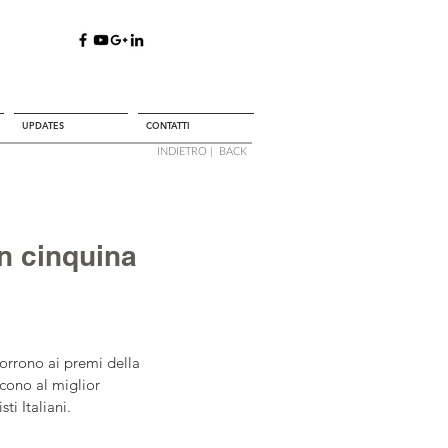
UPDATES
CONTATTI
INDIETRO |
BACK
n cinquina
orrono ai premi della 
scono al miglior 
i Italiani.