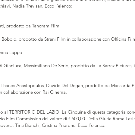
chiavi, Nadia Trevisan. Ecco l’elenco:
ati, prodotto da Tangram Film
 Bobbio, prodotto da Strani Film in collaborazione con Officina Fil
anina Lappa
di Gianluca, Massimiliano De Serio, prodotto da La Sarraz Pictures; 
i Thanos Anastopoulos, Davide Del Degan, prodotto da Mansarda Pr
in collaborazione con Rai Cinema.
to al TERRITORIO DEL LAZIO. La Cinquina di questa categoria conc
io Film Commission del valore di € 500,00. Della Giuria Roma Laz
ovena, Tina Bianchi, Cristina Priarone. Ecco l’elenco: