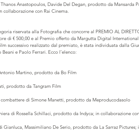
i Thanos Anastopoulos, Davide Del Degan, prodotto da Mansarda Pr
in collaborazione con Rai Cinema.
tegoria riservata alla Fotografia che concorre al PREMIO AL DIRET
di € 500,00 e al Premio offerto da Margutta Digital International c
ilm successivo realizzato dal premiato, è stata individuata dalla Gi
o Beani e Paolo Ferrari. Ecco l’elenco:
Antonio Martino, prodotto da Bo Film
ati, prodotto da Tangram Film
 combattere di Simone Manetti, prodotto da Meproducodasolo
era di Rossella Schillaci, prodotto da Indyca; in collaborazione co
di Gianluca, Massimiliano De Serio, prodotto da La Sarraz Pictures; 