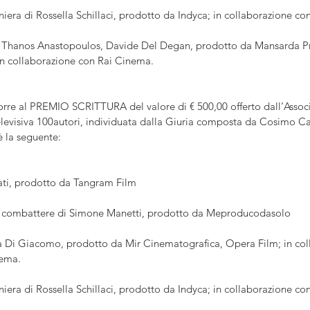
era di Rossella Schillaci, prodotto da Indyca; in collaborazione co
i Thanos Anastopoulos, Davide Del Degan, prodotto da Mansarda Pr
in collaborazione con Rai Cinema.
rre al PREMIO SCRITTURA del valore di € 500,00 offerto dall’Assoc
elevisiva 100autori, individuata dalla Giuria composta da Cosimo Ca
è la seguente:
ati, prodotto da Tangram Film
 combattere di Simone Manetti, prodotto da Meproducodasolo
a Di Giacomo, prodotto da Mir Cinematografica, Opera Film; in col
nema.
era di Rossella Schillaci, prodotto da Indyca; in collaborazione co