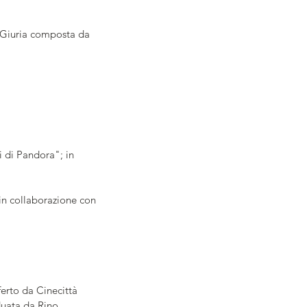
 Giuria composta da 
 di Pandora"; in 
in collaborazione con 
rto da Cinecittà 
iduata da Rino 