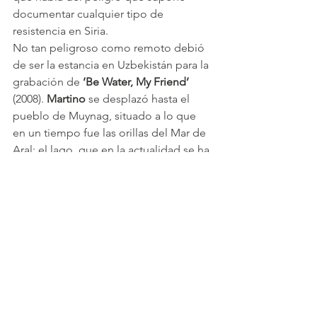
documentar cualquier tipo de 
resistencia en Siria.
No tan peligroso como remoto debió 
de ser la estancia en Uzbekistán para la 
grabación de 
‘Be Water, My Friend’
(2008). 
Martino
 se desplazó hasta el 
pueblo de Muynag, situado a lo que 
en un tiempo fue las orillas del Mar de 
Aral; el lago, que en la actualidad se ha 
reducido hasta un 10% de su extensión 
original, era el principal sustento de los 
habitantes de un ya abandonado 
Muynag. 
Antonio Martino
 documentó, 
junto a los pescadores uzbekos, el 
drama de uno de los mayores 
desastres medioambientales de los 
últimos 100 años.