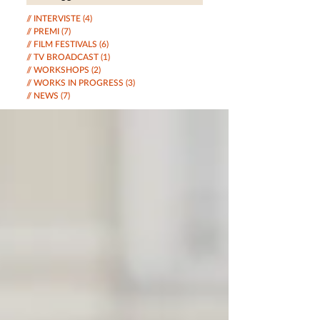
dell’Agon Festival di Atene
// INTERVISTE
(4)
4 post
// PREMI
(7)
7 post
// FILM FESTIVALS
(6)
6 post
// TV BROADCAST
(1)
1 post
// WORKSHOPS
(2)
2 post
// WORKS IN PROGRESS
(3)
3 post
// NEWS
(7)
7 post