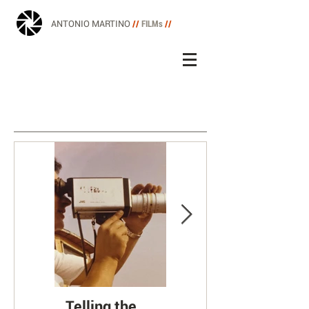
ANTONIO MARTINO
//
FILMs
//
Telling the
Askos, il canto