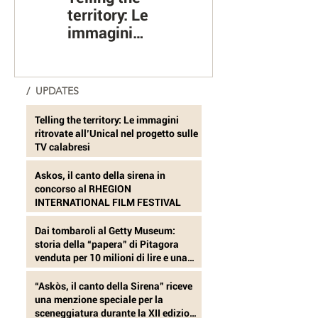
territory: Le
della sirena in
immagini
concorso al
ritrovate
RHEGION
all’Unical nel
INTERNATIONA
progetto sulle
L FILM
/ UPDATES
TV calabresi
FESTIVAL
Telling the territory: Le immagini
ritrovate all’Unical nel progetto sulle
TV calabresi
Askos, il canto della sirena in
concorso al RHEGION
INTERNATIONAL FILM FESTIVAL
Dai tombaroli al Getty Museum:
storia della “papera” di Pitagora
venduta per 10 milioni di lire e una
mucca
“Askòs, il canto della Sirena” riceve
una menzione speciale per la
sceneggiatura durante la XII edizione